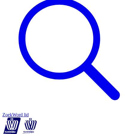
Zoek
Word lid