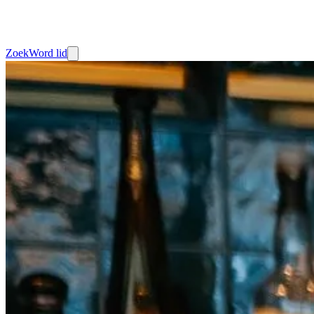
Zoek
Word lid