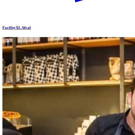
FacilityXL Afval