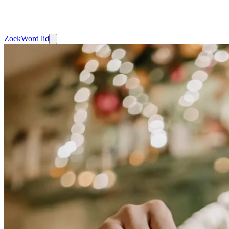
Zoek
Word lid