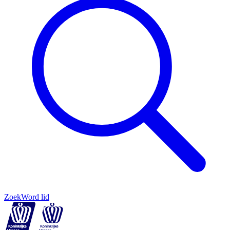
Zoek
Word lid