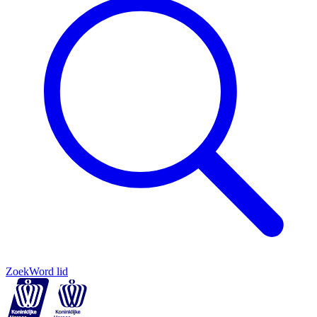
Zoek
Word lid