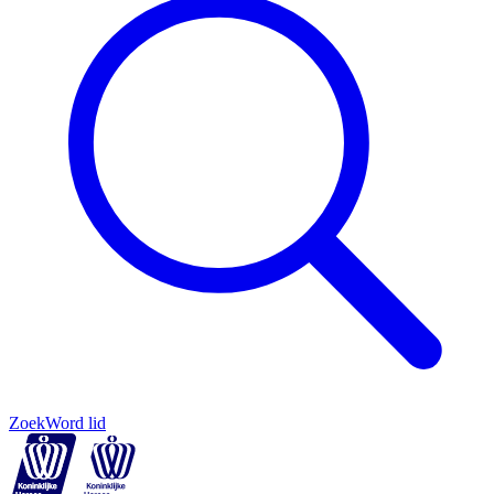
Zoek
Word lid