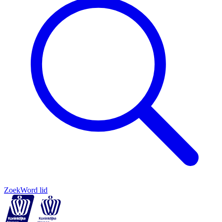
Zoek
Word lid