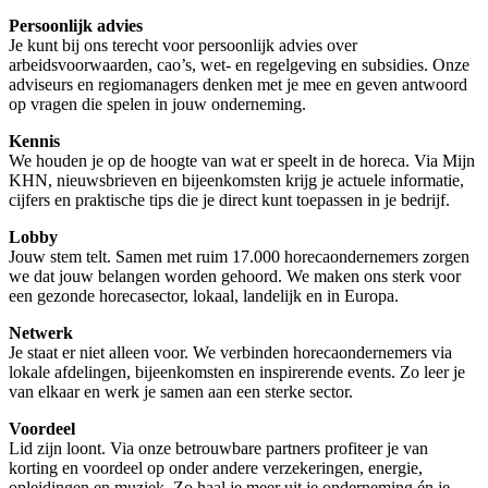
Persoonlijk advies
Je kunt bij ons terecht voor persoonlijk advies over
arbeidsvoorwaarden, cao’s, wet- en regelgeving en subsidies. Onze
adviseurs en regiomanagers denken met je mee en geven antwoord
op vragen die spelen in jouw onderneming.
Kennis
We houden je op de hoogte van wat er speelt in de horeca. Via Mijn
KHN, nieuwsbrieven en bijeenkomsten krijg je actuele informatie,
cijfers en praktische tips die je direct kunt toepassen in je bedrijf.
Lobby
Jouw stem telt. Samen met ruim 17.000 horecaondernemers zorgen
we dat jouw belangen worden gehoord. We maken ons sterk voor
een gezonde horecasector, lokaal, landelijk en in Europa.
Netwerk
Je staat er niet alleen voor. We verbinden horecaondernemers via
lokale afdelingen, bijeenkomsten en inspirerende events. Zo leer je
van elkaar en werk je samen aan een sterke sector.
Voordeel
Lid zijn loont. Via onze betrouwbare partners profiteer je van
korting en voordeel op onder andere verzekeringen, energie,
opleidingen en muziek. Zo haal je meer uit je onderneming én je