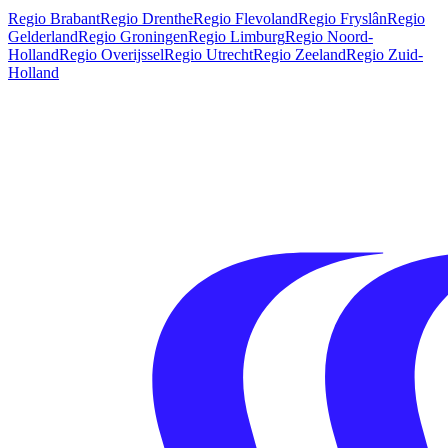
Regio Brabant
Regio Drenthe
Regio Flevoland
Regio Fryslân
Regio
Gelderland
Regio Groningen
Regio Limburg
Regio Noord-
Holland
Regio Overijssel
Regio Utrecht
Regio Zeeland
Regio Zuid-
Holland