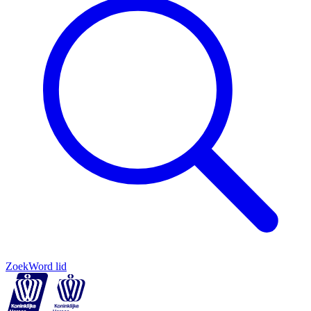
Zoek
Word lid