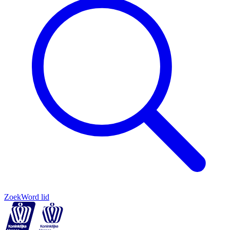
Zoek
Word lid