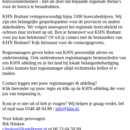
horecaondernemers - met als doel om bepaalde regionale thema’s
voor de horeca te benadrukken.
KHN Brabant vertegenwoordigt bijna 3300 horecabedrijven. Wij
zijn een belangrijke gesprekspartner voor de provincie en andere
stakeholders. We volgen nauwgezet het regionale horecabeleid en
oefenen daar invloed op uit. Ben je benieuwd wat KHN Brabant
voor jou kan betekenen? Of wil je contact met de bestuurders van
KHN Brabant? Kijk hiernaast voor de contactgegevens.
Regiomanagers geven leden van KHN persoonlijk advies en
ondersteuning. Ook ondersteunen regiomanagers bestuursleden van
een KHN afdeling en in het land bij lokale belangenbehartiging.
Leden kunnen hun regiomanager altijd rechtstreeks bellen of e-
mailen.
Contact leggen met jouw regiomanager & afdeling?
Klik hieronder op jouw regio en klik op de KHN-afdeling die voor
jou van toepassing is.
Kom je er niet uit of heb je vragen? Wij helpen je graag verder, bel
of mail naar 0348 48 94 89 /
info@khn.nl
.
Voor lokale persvragen:
Rik Hüsken
r.husken@kapellerput.nl
of 06 53 64 58 99