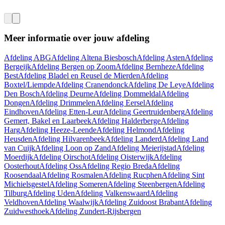
Meer informatie over jouw afdeling
Afdeling ABG
Afdeling Altena Biesbosch
Afdeling Asten
Afdeling
Bergeijk
Afdeling Bergen op Zoom
Afdeling Bernheze
Afdeling
Best
Afdeling Bladel en Reusel de Mierden
Afdeling
Boxtel/Liempde
Afdeling Cranendonck
Afdeling De Leye
Afdeling
Den Bosch
Afdeling Deurne
Afdeling Dommeldal
Afdeling
Dongen
Afdeling Drimmelen
Afdeling Eersel
Afdeling
Eindhoven
Afdeling Etten-Leur
Afdeling Geertruidenberg
Afdeling
Gemert, Bakel en Laarbeek
Afdeling Halderberge
Afdeling
Harg
Afdeling Heeze-Leende
Afdeling Helmond
Afdeling
Heusden
Afdeling Hilvarenbeek
Afdeling Landerd
Afdeling Land
van Cuijk
Afdeling Loon op Zand
Afdeling Meierijstad
Afdeling
Moerdijk
Afdeling Oirschot
Afdeling Oisterwijk
Afdeling
Oosterhout
Afdeling Oss
Afdeling Regio Breda
Afdeling
Roosendaal
Afdeling Rosmalen
Afdeling Rucphen
Afdeling Sint
Michielsgestel
Afdeling Someren
Afdeling Steenbergen
Afdeling
Tilburg
Afdeling Uden
Afdeling Valkenswaard
Afdeling
Veldhoven
Afdeling Waalwijk
Afdeling Zuidoost Brabant
Afdeling
Zuidwesthoek
Afdeling Zundert-Rijsbergen