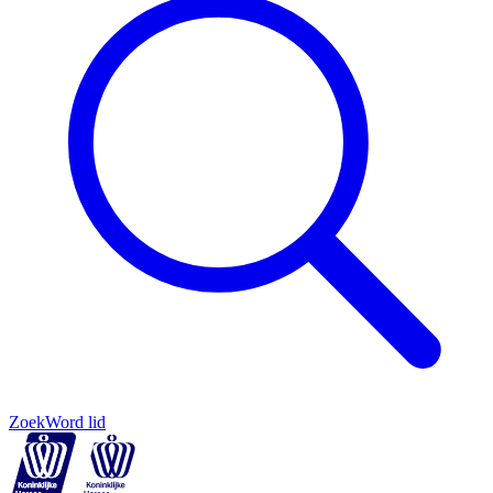
Zoek
Word lid