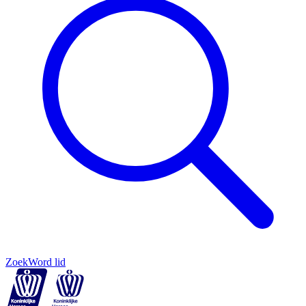
Zoek
Word lid