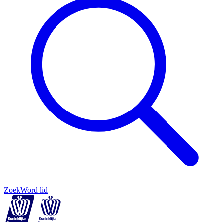
Zoek
Word lid