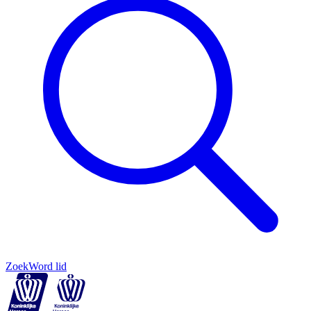
Zoek
Word lid