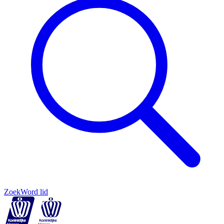
Zoek
Word lid