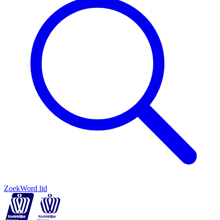
Zoek
Word lid