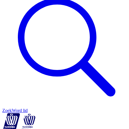
Zoek
Word lid