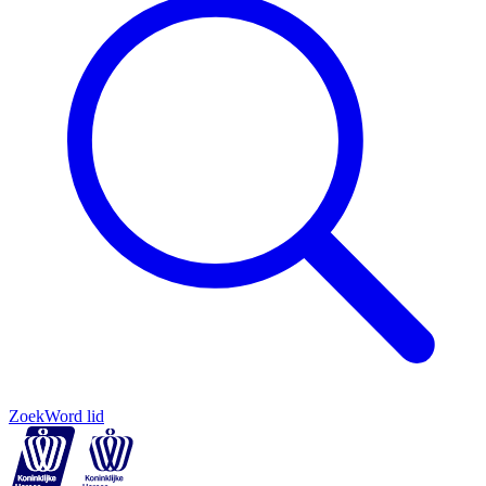
Zoek
Word lid