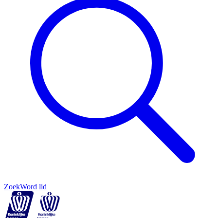
Zoek
Word lid