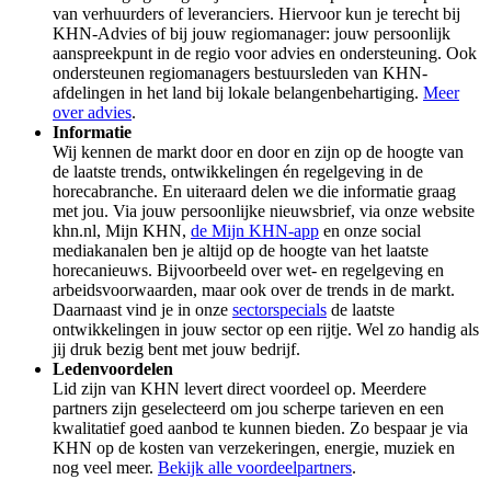
van verhuurders of leveranciers. Hiervoor kun je terecht bij
KHN-Advies of bij jouw regiomanager: jouw persoonlijk
aanspreekpunt in de regio voor advies en ondersteuning. Ook
ondersteunen regiomanagers bestuursleden van KHN-
afdelingen in het land bij lokale belangenbehartiging.
Meer
over advies
.
Informatie
Wij kennen de markt door en door en zijn op de hoogte van
de laatste trends, ontwikkelingen én regelgeving in de
horecabranche. En uiteraard delen we die informatie graag
met jou. Via jouw persoonlijke nieuwsbrief, via onze website
khn.nl, Mijn KHN,
de Mijn KHN-app
en onze social
mediakanalen ben je altijd op de hoogte van het laatste
horecanieuws. Bijvoorbeeld over wet- en regelgeving en
arbeidsvoorwaarden, maar ook over de trends in de markt.
Daarnaast vind je in onze
sectorspecials
de laatste
ontwikkelingen in jouw sector op een rijtje. Wel zo handig als
jij druk bezig bent met jouw bedrijf.
Ledenvoordelen
Lid zijn van KHN levert direct voordeel op. Meerdere
partners zijn geselecteerd om jou scherpe tarieven en een
kwalitatief goed aanbod te kunnen bieden. Zo bespaar je via
KHN op de kosten van verzekeringen, energie, muziek en
nog veel meer.
Bekijk alle voordeelpartners
.