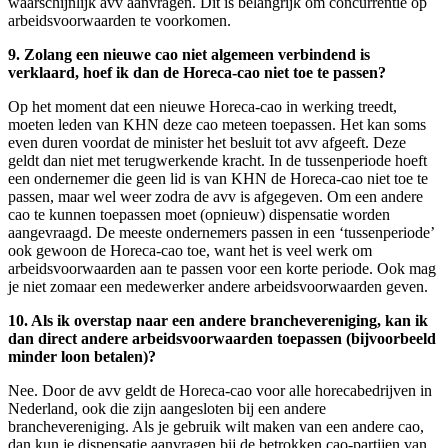
waarschijnlijk avv aanvragen. Dit is belangrijk om concurrentie op
arbeidsvoorwaarden te voorkomen.
9. Zolang een nieuwe cao niet algemeen verbindend is
verklaard, hoef ik dan de Horeca-cao niet toe te passen?
Op het moment dat een nieuwe Horeca-cao in werking treedt,
moeten leden van KHN deze cao meteen toepassen. Het kan soms
even duren voordat de minister het besluit tot avv afgeeft. Deze
geldt dan niet met terugwerkende kracht. In de tussenperiode hoeft
een ondernemer die geen lid is van KHN de Horeca-cao niet toe te
passen, maar wel weer zodra de avv is afgegeven. Om een andere
cao te kunnen toepassen moet (opnieuw) dispensatie worden
aangevraagd. De meeste ondernemers passen in een ‘tussenperiode’
ook gewoon de Horeca-cao toe, want het is veel werk om
arbeidsvoorwaarden aan te passen voor een korte periode. Ook mag
je niet zomaar een medewerker andere arbeidsvoorwaarden geven.
10. Als ik overstap naar een andere branchevereniging, kan ik
dan direct andere arbeidsvoorwaarden toepassen (bijvoorbeeld
minder loon betalen)?
Nee. Door de avv geldt de Horeca-cao voor alle horecabedrijven in
Nederland, ook die zijn aangesloten bij een andere
branchevereniging. Als je gebruik wilt maken van een andere cao,
dan kun je dispensatie aanvragen bij de betrokken cao-partijen van