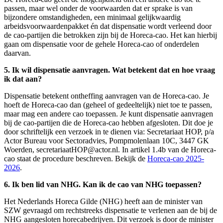
passen, maar wel onder de voorwaarden dat er sprake is van
bijzondere omstandigheden, een minimaal gelijkwaardig
arbeidsvoorwaardenpakket én dat dispensatie wordt verleend door
de cao-partijen die betrokken zijn bij de Horeca-cao. Het kan hierbij
gaan om dispensatie voor de gehele Horeca-cao of onderdelen
daarvan.
5. Ik wil dispensatie aanvragen. Wat betekent dat en hoe vraag
ik dat aan?
Dispensatie betekent ontheffing aanvragen van de Horeca-cao. Je
hoeft de Horeca-cao dan (geheel of gedeeltelijk) niet toe te passen,
maar mag een andere cao toepassen. Je kunt dispensatie aanvragen
bij de cao-partijen die de Horeca-cao hebben afgesloten. Dit doe je
door schriftelijk een verzoek in te dienen via: Secretariaat HOP, p/a
Actor Bureau voor Sectoradvies, Pompmolenlaan 10C, 3447 GK
Woerden, secretariaatHOP@actor.nl. In artikel 1.4b van de Horeca-
cao staat de procedure beschreven. Bekijk de
Horeca-cao 2025-
2026
.
6. Ik ben lid van NHG. Kan ik de cao van NHG toepassen?
Het Nederlands Horeca Gilde (NHG) heeft aan de minister van
SZW gevraagd om rechtstreeks dispensatie te verlenen aan de bij de
NHG aangesloten horecabedrijven. Dit verzoek is door de minister