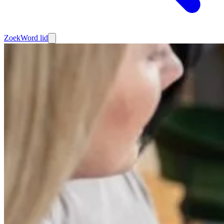
Zoek
Word lid