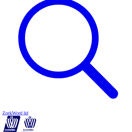
Zoek
Word lid