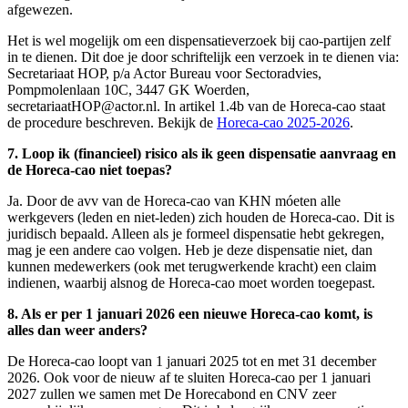
afgewezen.
Het is wel mogelijk om een dispensatieverzoek bij cao-partijen zelf
in te dienen. Dit doe je door schriftelijk een verzoek in te dienen via:
Secretariaat HOP, p/a Actor Bureau voor Sectoradvies,
Pompmolenlaan 10C, 3447 GK Woerden,
secretariaatHOP@actor.nl. In artikel 1.4b van de Horeca-cao staat
de procedure beschreven. Bekijk de
Horeca-cao 2025-2026
.
7. Loop ik (financieel) risico als ik geen dispensatie aanvraag en
de Horeca-cao niet toepas?
Ja. Door de avv van de Horeca-cao van KHN móeten alle
werkgevers (leden en niet-leden) zich houden de Horeca-cao. Dit is
juridisch bepaald. Alleen als je formeel dispensatie hebt gekregen,
mag je een andere cao volgen. Heb je deze dispensatie niet, dan
kunnen medewerkers (ook met terugwerkende kracht) een claim
indienen, waarbij alsnog de Horeca-cao moet worden toegepast.
8. Als er per 1 januari 2026 een nieuwe Horeca-cao komt, is
alles dan weer anders?
De Horeca-cao loopt van 1 januari 2025 tot en met 31 december
2026. Ook voor de nieuw af te sluiten Horeca-cao per 1 januari
2027 zullen we samen met De Horecabond en CNV zeer