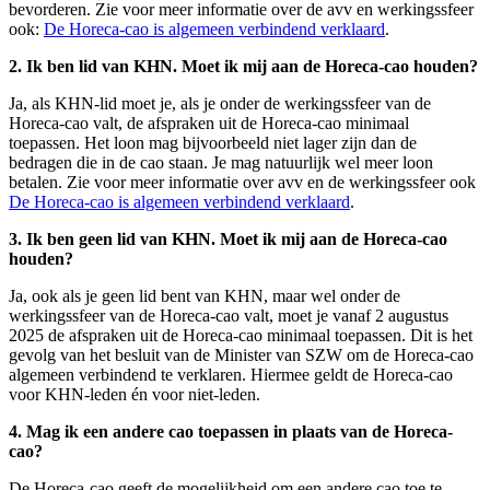
bevorderen. Zie voor meer informatie over de avv en werkingssfeer
ook:
De Horeca-cao is algemeen verbindend verklaard
.
2. Ik ben lid van KHN. Moet ik mij aan de Horeca-cao houden?
Ja, als KHN-lid moet je, als je onder de werkingssfeer van de
Horeca-cao valt, de afspraken uit de Horeca-cao minimaal
toepassen. Het loon mag bijvoorbeeld niet lager zijn dan de
bedragen die in de cao staan. Je mag natuurlijk wel meer loon
betalen. Zie voor meer informatie over avv en de werkingssfeer ook
De Horeca-cao is algemeen verbindend verklaard
.
3. Ik ben geen lid van KHN. Moet ik mij aan de Horeca-cao
houden?
Ja, ook als je geen lid bent van KHN, maar wel onder de
werkingssfeer van de Horeca-cao valt, moet je vanaf 2 augustus
2025 de afspraken uit de Horeca-cao minimaal toepassen. Dit is het
gevolg van het besluit van de Minister van SZW om de Horeca-cao
algemeen verbindend te verklaren. Hiermee geldt de Horeca-cao
voor KHN-leden én voor niet-leden.
4. Mag ik een andere cao toepassen in plaats van de Horeca-
cao?
De Horeca-cao geeft de mogelijkheid om een andere cao toe te