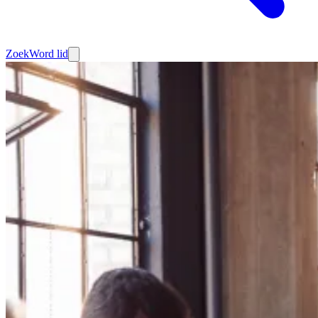
Zoek
Word lid