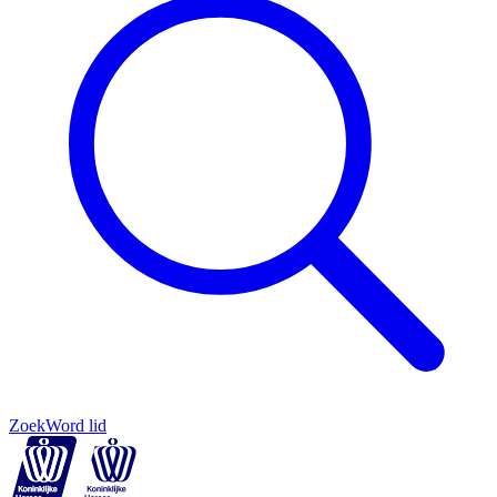
Zoek
Word lid