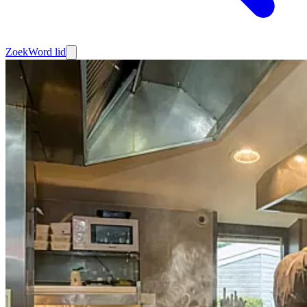
Zoek
Word lid