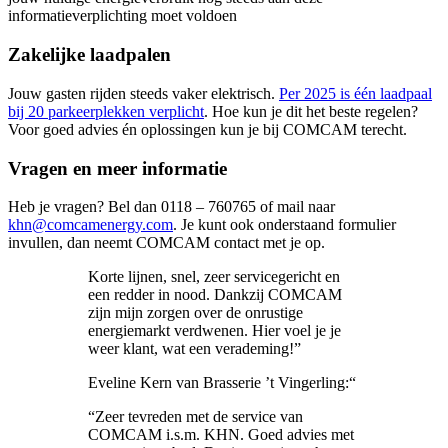
informatieverplichting moet voldoen
Zakelijke laadpalen
Jouw gasten rijden steeds vaker elektrisch.
Per 2025 is één laadpaal
bij 20 parkeerplekken verplicht
. Hoe kun je dit het beste regelen?
Voor goed advies én oplossingen kun je bij COMCAM terecht.
Vragen en meer informatie
Heb je vragen? Bel dan 0118 – 760765 of mail naar
khn@comcamenergy.com
. Je kunt ook onderstaand formulier
invullen, dan neemt COMCAM contact met je op.
Korte lijnen, snel, zeer servicegericht en
een redder in nood. Dankzij COMCAM
zijn mijn zorgen over de onrustige
energiemarkt verdwenen. Hier voel je je
weer klant, wat een verademing!”
Eveline Kern van Brasserie ’t Vingerling:“
“Zeer tevreden met de service van
COMCAM i.s.m. KHN. Goed advies met