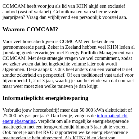
COMCAM heeft voor jou als lid van KHN altijd een exclusief
aanbod (vast of variabel). Gebruikmaken van scherpe vaste
jaarprijzen? Vraag dan vrijblijvend een persoonlijk voorstel aan.
Waarom COMCAM?
Voor veel horecabedrijven is COMCAM een bekende en
gerenommeerde partij. Zeker in Zeeland hebben veel KHN leden al
jarenlang goede ervaringen met Energy Portfolio Management van
COMCAM. Met deze strategie vragen we wel commitment, zodat
we zeker weten dat het ingekochte volume later ook wordt
afgenomen. Deze aanpak is dus heel anders dan een variabel tarief
zonder zekerheid en perspectief. Of een traditioneel vast tarief voor
bijvoorbeeld 1, 2 of 3 jaar, waarbij je aan het einde van dat contract
maar weer moet zien welke tarieven je dan krijgt.
Informatieplicht energiebesparing
Verbruikt jouw horecabedrijf meer dan 50.000 kWh elektriciteit of
25.000 m3 gas per jaar? Dan ben je, volgens de
informatieplicht
energiebesparing
, verplicht om alle mogelijke energiebesparende
maatregelen met een terugverdientijd binnen 5 jaar uit te voeren.
Ook moet je aan het RVO rapporteren welke energiebesparende
maatregelen je hebt uitgevoerd. Als KHN-lid en klant van