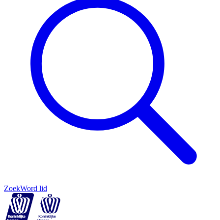
Zoek
Word lid