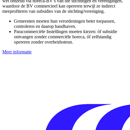
wet omzeild via horeca-BV’s van die stichtingen en verenigingen,
waardoor de BV commercieel kan opereren terwijl ze indirect
meeprofiteren van subsidies van de stichting/vereniging.
Gemeenten moeten hun verordeningen beter toepassen,
controleren en daarop handhaven.
Paracommerciële Instellingen moeten kiezen: óf subsidie
ontvangen zonder commerciële horeca, óf zelfstandig
opereren zonder overheidssteun.
Meer informatie