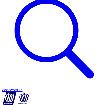
Zoek
Word lid