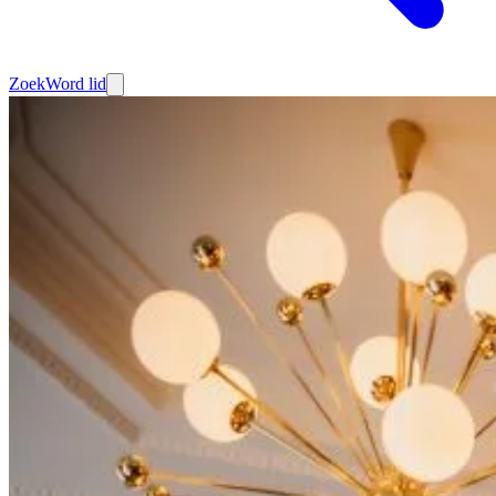
Zoek
Word lid