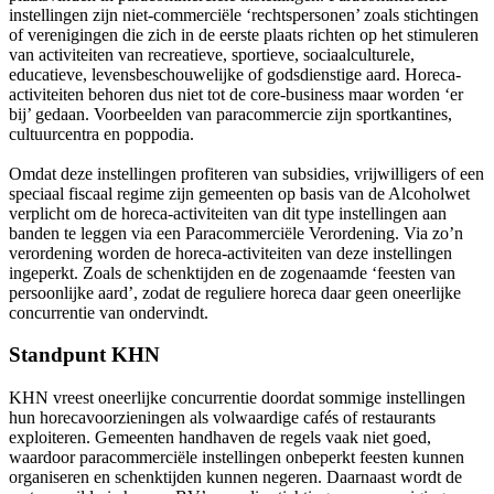
instellingen zijn niet-commerciële ‘rechtspersonen’ zoals stichtingen
of verenigingen die zich in de eerste plaats richten op het stimuleren
van activiteiten van recreatieve, sportieve, sociaalculturele,
educatieve, levensbeschouwelijke of godsdienstige aard. Horeca-
activiteiten behoren dus niet tot de core-business maar worden ‘er
bij’ gedaan. Voorbeelden van paracommercie zijn sportkantines,
cultuurcentra en poppodia.
Omdat deze instellingen profiteren van subsidies, vrijwilligers of een
speciaal fiscaal regime zijn gemeenten op basis van de Alcoholwet
verplicht om de horeca-activiteiten van dit type instellingen aan
banden te leggen via een Paracommerciële Verordening. Via zo’n
verordening worden de horeca-activiteiten van deze instellingen
ingeperkt. Zoals de schenktijden en de zogenaamde ‘feesten van
persoonlijke aard’, zodat de reguliere horeca daar geen oneerlijke
concurrentie van ondervindt.
Standpunt KHN
KHN vreest oneerlijke concurrentie doordat sommige instellingen
hun horecavoorzieningen als volwaardige cafés of restaurants
exploiteren. Gemeenten handhaven de regels vaak niet goed,
waardoor paracommerciële instellingen onbeperkt feesten kunnen
organiseren en schenktijden kunnen negeren. Daarnaast wordt de