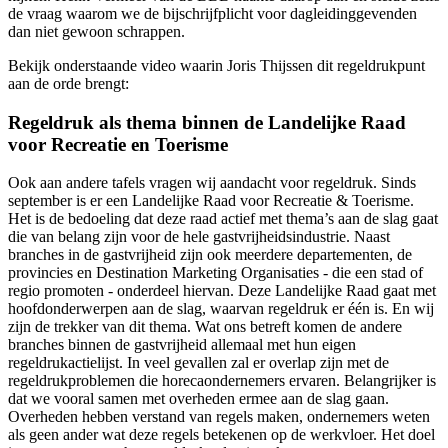
de vraag waarom we de bijschrijfplicht voor dagleidinggevenden
dan niet gewoon schrappen.
Bekijk onderstaande video waarin Joris Thijssen dit regeldrukpunt
aan de orde brengt:
Regeldruk als thema binnen de Landelijke Raad
voor Recreatie en Toerisme
Ook aan andere tafels vragen wij aandacht voor regeldruk. Sinds
september is er een Landelijke Raad voor Recreatie & Toerisme.
Het is de bedoeling dat deze raad actief met thema’s aan de slag gaat
die van belang zijn voor de hele gastvrijheidsindustrie. Naast
branches in de gastvrijheid zijn ook meerdere departementen, de
provincies en Destination Marketing Organisaties - die een stad of
regio promoten - onderdeel hiervan. Deze Landelijke Raad gaat met
hoofdonderwerpen aan de slag, waarvan regeldruk er één is. En wij
zijn de trekker van dit thema. Wat ons betreft komen de andere
branches binnen de gastvrijheid allemaal met hun eigen
regeldrukactielijst. In veel gevallen zal er overlap zijn met de
regeldrukproblemen die horecaondernemers ervaren. Belangrijker is
dat we vooral samen met overheden ermee aan de slag gaan.
Overheden hebben verstand van regels maken, ondernemers weten
als geen ander wat deze regels betekenen op de werkvloer. Het doel