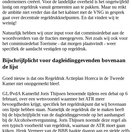
ondernemers creëert. Voor de landelijke overheid is het ongetwijfeld
lastig om regeldruk vanuit gemeenten aan te pakken. Maar nu reikt
de ambitie niet verder dan dat het kabinet met de VNG in gesprek
gaat over decentrale regeldrukknelpunten. En dat vinden wij te
weinig!
Natuurlijk hebben wij onze input voor dat commissiedebat aan de
woordvoerders van de fracties meegegeven. Net zoals wij ook voor
het commissiedebat Toerisme - dat morgen plaatsvindt - weer
specifiek de aandacht vestigden op regeldruk.
Bijschrijfplicht voor dagleidinggevenden bovenaan
de lijst
Goed nieuw is dat ons Regeldruk Actieplan Horeca in de Tweede
Kamer niet onopgemerkt bleef.
GL/PvdA Kamerlid Joris Thijssen benoemde tijdens een debat op 6
februari, over een wetsvoorstel waarmee het ATR meer
bevoegdheden krijgt, specifiek het regeldrukpunt dat wij bovenaan
ons lijstje hebben staan. Namelijk de regeldruk die te maken heeft
bij de bijschrijfplicht van de dagleidinggevende op het aanhangsel
bij de Alcoholwetvergunning. Joris Thijssen noemde deze regel als
een typisch voorbeeld van regeldruk, waarnaar de ATR moet gaan
kijken. Henk Vermeer van de BBB haakte daarop aan en stelde zelfs