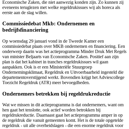
Economische Zaken, die niet aanwezig konden zijn. Zo kunnen zij
eveneens teruglezen met welke regeldrukissues wij als horeca als
eerste aan de slag willen.
Commissiedebat Mkb: Ondernemen en
bedrijfsfinanciering
Op woensdag 29 januari vond in de Tweede Kamer een
commissiedebat plaats over MKB ondernemen en financiering. Een
onderwerp daarin was het actieprogramma Minder Druk Met Regels
van minister Beljaarts van Economische Zaken. Positief aan zijn
plan is dat het kabinet in tranches regeldrukissues wil gaan
aanpakken. Ook is er een Ministeriële Stuurgroep
Ondernemingsklimaat, Regeldruk en Uitvoerbaarheid ingesteld die
departementoverstijgend werkt. Bovendien krijgt het Adviescollege
Toezicht Regeldruk (ATR) meer bevoegdheden.
Ondernemers betrekken bij regeldrukreductie
Wat we missen in dit actieprogramma is dat ondernemers, want om
hen gaat het tenslotte, ook actief worden betrokken bij
regeldrukreductie. Daarnaast gaat het actieprogramma amper in op
de regeldruk die vanuit gemeenten komt. Het is de totale opgetelde
regeldruk - uit alle overheidslagen - die een enorme regeldruk voor