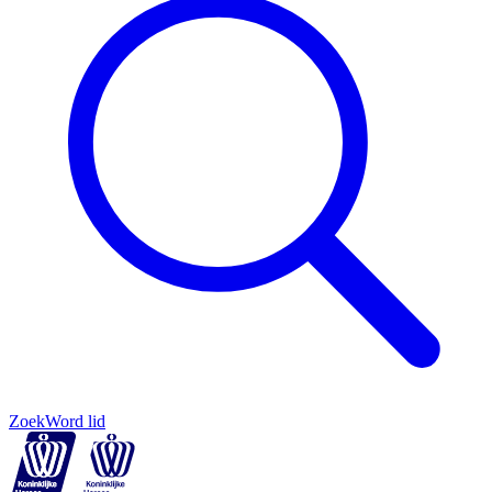
Zoek
Word lid