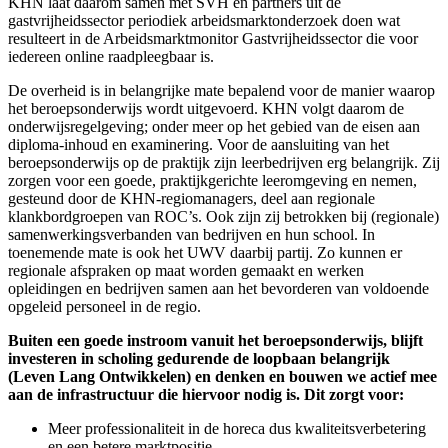
KHN laat daarom samen met SVH en partners uit de
gastvrijheidssector periodiek arbeidsmarktonderzoek doen wat
resulteert in de Arbeidsmarktmonitor Gastvrijheidssector die voor
iedereen online raadpleegbaar is.
De overheid is in belangrijke mate bepalend voor de manier waarop
het beroepsonderwijs wordt uitgevoerd. KHN volgt daarom de
onderwijsregelgeving; onder meer op het gebied van de eisen aan
diploma-inhoud en examinering. Voor de aansluiting van het
beroepsonderwijs op de praktijk zijn leerbedrijven erg belangrijk. Zij
zorgen voor een goede, praktijkgerichte leeromgeving en nemen,
gesteund door de KHN-regiomanagers, deel aan regionale
klankbordgroepen van ROC’s. Ook zijn zij betrokken bij (regionale)
samenwerkingsverbanden van bedrijven en hun school. In
toenemende mate is ook het UWV daarbij partij. Zo kunnen er
regionale afspraken op maat worden gemaakt en werken
opleidingen en bedrijven samen aan het bevorderen van voldoende
opgeleid personeel in de regio.
Buiten een goede instroom vanuit het beroepsonderwijs, blijft
investeren in scholing gedurende de loopbaan belangrijk
(Leven Lang Ontwikkelen) en denken en bouwen we actief mee
aan de infrastructuur die hiervoor nodig is. Dit zorgt voor:
Meer professionaliteit in de horeca dus kwaliteitsverbetering
en een betere marktpositie.