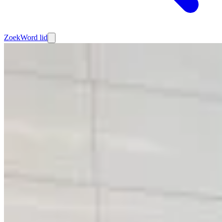
Zoek
Word lid