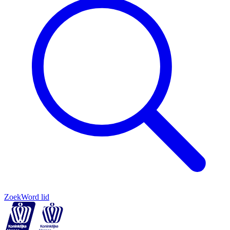
Zoek
Word lid