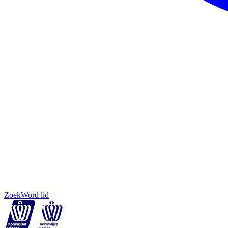
Zoek
Word lid