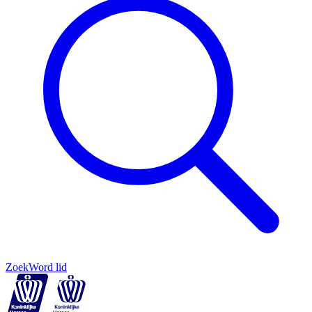
Zoek
Word lid