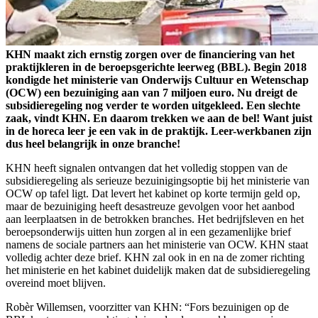
KHN maakt zich ernstig zorgen over de financiering van het
praktijkleren in de beroepsgerichte leerweg (BBL). Begin 2018
kondigde het ministerie van Onderwijs Cultuur en Wetenschap
(OCW) een bezuiniging aan van 7 miljoen euro. Nu dreigt de
subsidieregeling nog verder te worden uitgekleed. Een slechte
zaak, vindt KHN. En daarom trekken we aan de bel! Want juist
in de horeca leer je een vak in de praktijk. Leer-werkbanen zijn
dus heel belangrijk in onze branche!
KHN heeft signalen ontvangen dat het volledig stoppen van de
subsidieregeling als serieuze bezuinigingsoptie bij het ministerie van
OCW op tafel ligt. Dat levert het kabinet op korte termijn geld op,
maar de bezuiniging heeft desastreuze gevolgen voor het aanbod
aan leerplaatsen in de betrokken branches. Het bedrijfsleven en het
beroepsonderwijs uitten hun zorgen al in een gezamenlijke brief
namens de sociale partners aan het ministerie van OCW. KHN staat
volledig achter deze brief. KHN zal ook in en na de zomer richting
het ministerie en het kabinet duidelijk maken dat de subsidieregeling
overeind moet blijven.
Robèr Willemsen, voorzitter van KHN: “Fors bezuinigen op de