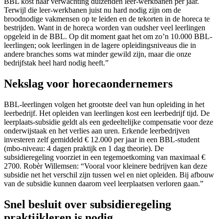
BBL kost naar verwachting duizenden leer-werkbanen per jaar.
Terwijl die leer-werkbanen juist nu hard nodig zijn om de
broodnodige vakmensen op te leiden en de tekorten in de horeca te
bestrijden. Want in de horeca worden van oudsher veel leerlingen
opgeleid in de BBL. Op dit moment gaat het om zo’n 10.000 BBL-
leerlingen; ook leerlingen in de lagere opleidingsniveaus die in
andere branches soms wat minder gewild zijn, maar die onze
bedrijfstak heel hard nodig heeft.”
Nekslag voor horecaondernemers
BBL-leerlingen volgen het grootste deel van hun opleiding in het
leerbedrijf. Het opleiden van leerlingen kost een leerbedrijf tijd. De
leerplaats-subsidie geldt als een gedeeltelijke compensatie voor deze
onderwijstaak en het verlies aan uren. Erkende leerbedrijven
investeren zelf gemiddeld € 12.000 per jaar in een BBL-student
(mbo-niveau: 4 dagen praktijk en 1 dag theorie). De
subsidieregeling voorziet in een tegemoetkoming van maximaal €
2700. Robèr Willemsen: “Vooral voor kleinere bedrijven kan deze
subsidie net het verschil zijn tussen wel en niet opleiden. Bij afbouw
van de subsidie kunnen daarom veel leerplaatsen verloren gaan.”
Snel besluit over subsidieregeling
praktijkleren is nodig