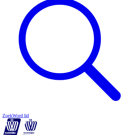
Zoek
Word lid