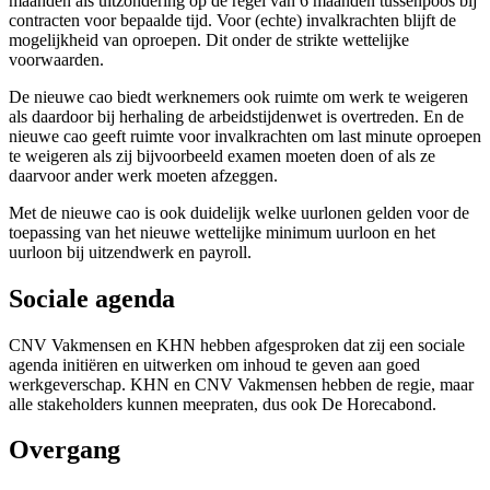
maanden als uitzondering op de regel van 6 maanden tussenpoos bij
contracten voor bepaalde tijd. Voor (echte) invalkrachten blijft de
mogelijkheid van oproepen. Dit onder de strikte wettelijke
voorwaarden.
De nieuwe cao biedt werknemers ook ruimte om werk te weigeren
als daardoor bij herhaling de arbeidstijdenwet is overtreden. En de
nieuwe cao geeft ruimte voor invalkrachten om last minute oproepen
te weigeren als zij bijvoorbeeld examen moeten doen of als ze
daarvoor ander werk moeten afzeggen.
Met de nieuwe cao is ook duidelijk welke uurlonen gelden voor de
toepassing van het nieuwe wettelijke minimum uurloon en het
uurloon bij uitzendwerk en payroll.
Sociale agenda
CNV Vakmensen en KHN hebben afgesproken dat zij een sociale
agenda initiëren en uitwerken om inhoud te geven aan goed
werkgeverschap. KHN en CNV Vakmensen hebben de regie, maar
alle stakeholders kunnen meepraten, dus ook De Horecabond.
Overgang