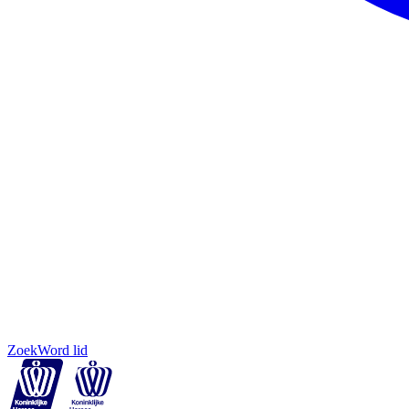
Zoek
Word lid