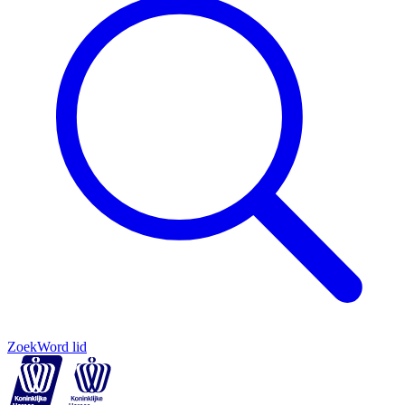
Zoek
Word lid