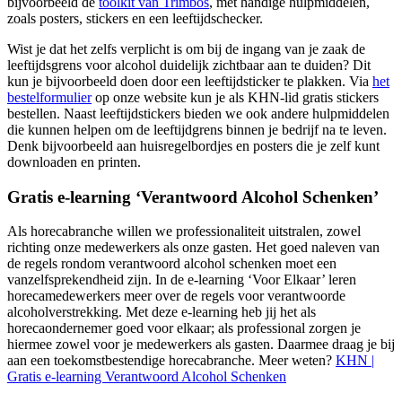
bijvoorbeeld de
toolkit van Trimbos
, met handige hulpmiddelen,
zoals posters, stickers en een leeftijdschecker.
Wist je dat het zelfs verplicht is om bij de ingang van je zaak de
leeftijdsgrens voor alcohol duidelijk zichtbaar aan te duiden? Dit
kun je bijvoorbeeld doen door een leeftijdsticker te plakken. Via
het
bestelformulier
op onze website kun je als KHN-lid gratis stickers
bestellen. Naast leeftijdstickers bieden we ook andere hulpmiddelen
die kunnen helpen om de leeftijdgrens binnen je bedrijf na te leven.
Denk bijvoorbeeld aan huisregelbordjes en posters die je zelf kunt
downloaden en printen.
Gratis e-learning ‘Verantwoord Alcohol Schenken’
Als horecabranche willen we professionaliteit uitstralen, zowel
richting onze medewerkers als onze gasten. Het goed naleven van
de regels rondom verantwoord alcohol schenken moet een
vanzelfsprekendheid zijn. In de e-learning ‘Voor Elkaar’ leren
horecamedewerkers meer over de regels voor verantwoorde
alcoholverstrekking. Met deze e-learning heb jij het als
horecaondernemer goed voor elkaar; als professional zorgen je
hiermee zowel voor je medewerkers als gasten. Daarmee draag je bij
aan een toekomstbestendige horecabranche. Meer weten?
KHN |
Gratis e-learning Verantwoord Alcohol Schenken