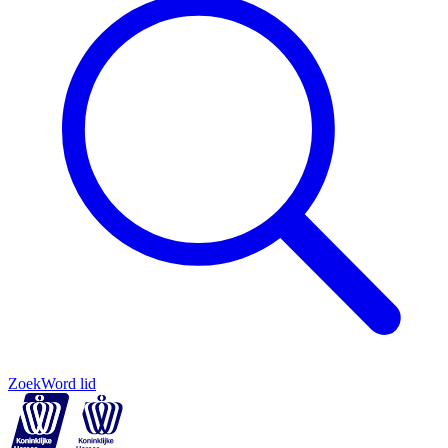
Zoek
Word lid