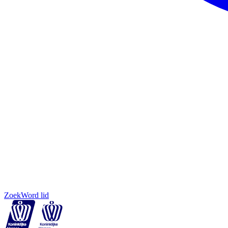
Zoek
Word lid