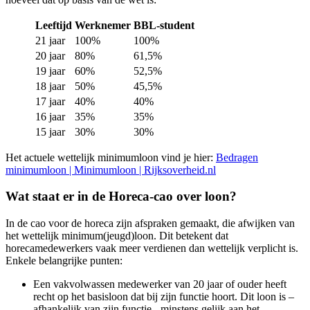
Leeftijd
Werknemer
BBL-student
21 jaar
100%
100%
20 jaar
80%
61,5%
19 jaar
60%
52,5%
18 jaar
50%
45,5%
17 jaar
40%
40%
16 jaar
35%
35%
15 jaar
30%
30%
Het actuele wettelijk minimumloon vind je hier:
Bedragen
minimumloon | Minimumloon | Rijksoverheid.nl
Wat staat er in de Horeca-cao over loon?
In de cao voor de horeca zijn afspraken gemaakt, die afwijken van
het wettelijk minimum(jeugd)loon. Dit betekent dat
horecamedewerkers vaak meer verdienen dan wettelijk verplicht is.
Enkele belangrijke punten:
Een vakvolwassen medewerker van 20 jaar of ouder heeft
recht op het basisloon dat bij zijn functie hoort. Dit loon is –
afhankelijk van zijn functie - minstens gelijk aan het