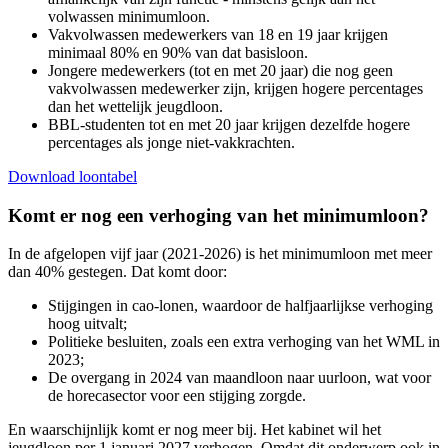
volwassen minimumloon.
Vakvolwassen medewerkers van 18 en 19 jaar krijgen
minimaal 80% en 90% van dat basisloon.
Jongere medewerkers (tot en met 20 jaar) die nog geen
vakvolwassen medewerker zijn, krijgen hogere percentages
dan het wettelijk jeugdloon.
BBL-studenten tot en met 20 jaar krijgen dezelfde hogere
percentages als jonge niet-vakkrachten.
Download loontabel
Komt er nog een verhoging van het minimumloon?
In de afgelopen vijf jaar (2021-2026) is het minimumloon met meer
dan 40% gestegen. Dat komt door:
Stijgingen in cao-lonen, waardoor de halfjaarlijkse verhoging
hoog uitvalt;
Politieke besluiten, zoals een extra verhoging van het WML in
2023;
De overgang in 2024 van maandloon naar uurloon, wat voor
de horecasector voor een stijging zorgde.
En waarschijnlijk komt er nog meer bij. Het kabinet wil het
jeugdloon per 1 januari 2027 verhogen. Omdat dit onderwerp ook in