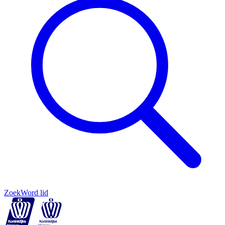
Zoek
Word lid