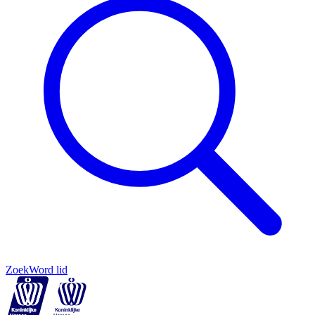
Zoek
Word lid