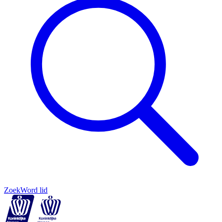
Zoek
Word lid