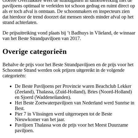
Goeree Overflakkee weet de strandgasten in samenwerking met de
paviljoens optimaal te verleiden tot schoon gedrag en ruimt direct op
als er toch afval is ontstaan. De schoonmakers en inspecteurs zien
dat hierdoor de trend doorzet dat mensen steeds minder afval op het
strand achterlaten.
De prijsuitreiking vond plaats bij ’t Badhuys in Vlieland, de winnaar
van het Beste Strandpaviljoen van 2017.
Overige categorieën
Behalve de prijs voor het Beste Strandpaviljoen en de prijs voor het
Schoonste Strand werden ook prijzen uitgereikt in de volgende
categorieën:
De Beste Paviljoens per Provincie waren Beachclub Lekker
(Zeeland), Thalassa, (Zuid-Holland), Bries (Noord-Holland)
en Sjoerd (Waddeneilanden).
Het Beste Zoetwaterpaviljoen van Nederland werd Sunrise in
Best.
Pier 7 in Vlissingen werd uitgeroepen tot de Beste
Nieuwkomer van het jaar.
Paviljoen Thalassa won de prijs voor het Meest Duurzame
paviljoen.