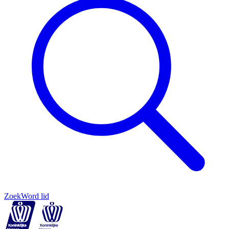
Zoek
Word lid