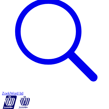
Zoek
Word lid