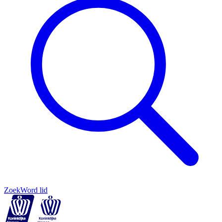
Zoek
Word lid