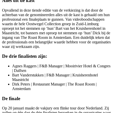
Alles uit de kast
Opvallend in deze tiende editie van de verkiezing is dat door de
achterban van de genomineerden alles uit de kast is gehaald om hun
professional een finaleplaats te gunnen. Van videoboodschappen
waarin de hele Oostwegel Collection groep in Zuid-Limburg
oproept tot het stemmen op ‘hun’ Bart van het Kruisherenhotel in
Maastricht, tot banners met oproep tot stemmen op ‘hun’ Dick bij de
ingang van The Roast Room in Amsterdam. Een duidelijk teken dat
de professionals een belangrijke waarde hebben voor de organisaties
waar zij werkzaam zijn.
De drie finalisten zijn:
Agnes Raggers | F&B Manager | Mooirivier Hotel & Congres
| Dalfsen
Bart Vanderstukken | F&B Manager | Kruisherenhotel
Maastricht
Dirk Peters | Restaurant Manager | The Roast Room |
Amsterdam
De finale
Op 20 januari maakt de vakjury een flinke tour door Nederland. Zij
zullen op één dag de drie finalisten bezoeken in de organisaties waar