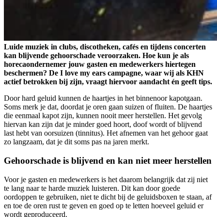
Luide muziek in clubs, discotheken, cafés en tijdens concerten
kan blijvende gehoorschade veroorzaken. Hoe kun je als
horecaondernemer jouw gasten en medewerkers hiertegen
beschermen? De I love my ears campagne, waar wij als KHN
actief betrokken bij zijn, vraagt hiervoor aandacht én geeft tips.
Door hard geluid kunnen de haartjes in het binnenoor kapotgaan.
Soms merk je dat, doordat je oren gaan suizen of fluiten. De haartjes
die eenmaal kapot zijn, kunnen nooit meer herstellen. Het gevolg
hiervan kan zijn dat je minder goed hoort, doof wordt of blijvend
last hebt van oorsuizen (tinnitus). Het afnemen van het gehoor gaat
zo langzaam, dat je dit soms pas na jaren merkt.
Gehoorschade is blijvend en kan niet meer herstellen
Voor je gasten en medewerkers is het daarom belangrijk dat zij niet
te lang naar te harde muziek luisteren. Dit kan door goede
oordoppen te gebruiken, niet te dicht bij de geluidsboxen te staan, af
en toe de oren rust te geven en goed op te letten hoeveel geluid er
wordt geproduceerd.