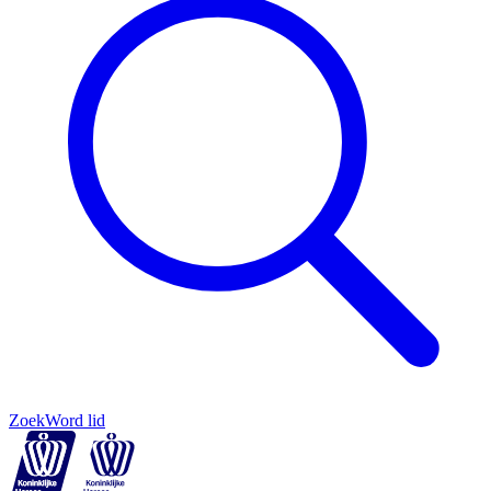
Zoek
Word lid