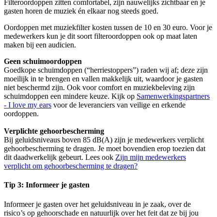
Filteroordoppen zitten comfortabel, zijn nauwelijks zichtbaar en je
gasten horen de muziek én elkaar nog steeds goed.
Oordoppen met muziekfilter kosten tussen de 10 en 30 euro. Voor je
medewerkers kun je dit soort filteroordoppen ook op maat laten
maken bij een audicien.
Geen schuimoordoppen
Goedkope schuimdoppen (“herriestoppers”) raden wij af; deze zijn
moeilijk in te brengen en vallen makkelijk uit, waardoor je gasten
niet beschermd zijn. Ook voor comfort en muziekbeleving zijn
schuimdoppen een mindere keuze. Kijk op
Samenwerkingspartners
- I love my ears
voor de leveranciers van veilige en erkende
oordoppen.
Verplichte gehoorbescherming
Bij geluidsniveaus boven 85 dB(A) zijn je medewerkers verplicht
gehoorbescherming te dragen. Je moet bovendien erop toezien dat
dit daadwerkelijk gebeurt. Lees ook
Zijn mijn medewerkers
verplicht om gehoorbescherming te dragen?
Tip 3: Informeer je gasten
Informeer je gasten over het geluidsniveau in je zaak, over de
risico’s op gehoorschade en natuurlijk over het feit dat ze bij jou