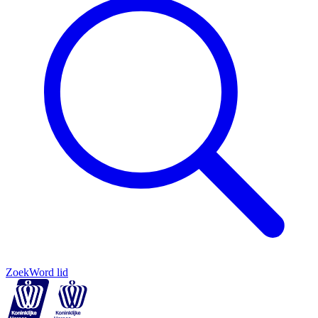
Zoek
Word lid