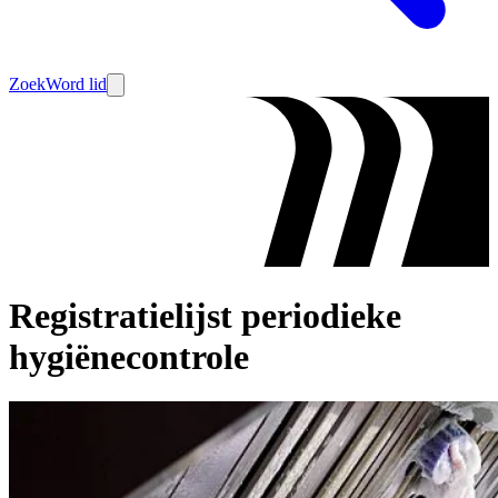
Zoek
Word lid
Registratielijst periodieke
hygiënecontrole