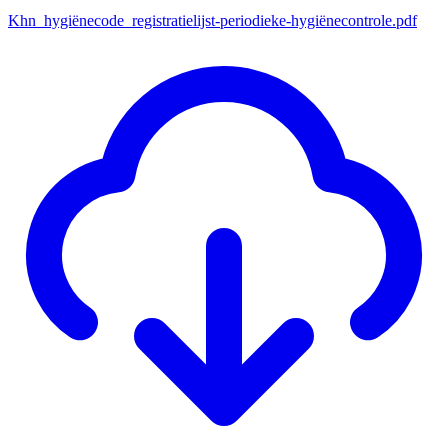
Khn_hygiënecode_registratielijst-periodieke-hygiënecontrole.pdf