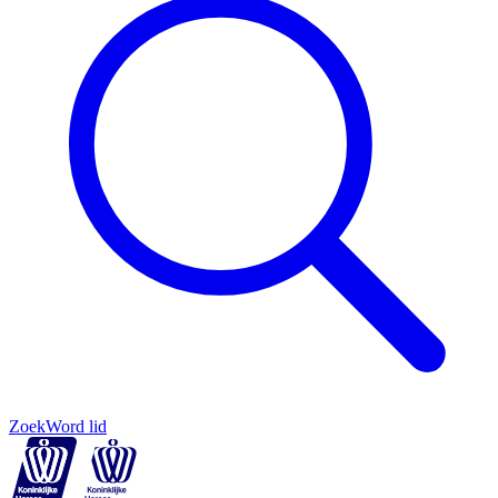
Zoek
Word lid