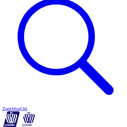
Zoek
Word lid