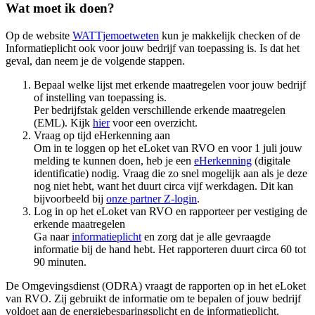
Wat moet ik doen?
Op de website
WATTjemoetweten
kun je makkelijk checken of de
Informatieplicht ook voor jouw bedrijf van toepassing is. Is dat het
geval, dan neem je de volgende stappen.
Bepaal welke lijst met erkende maatregelen voor jouw bedrijf
of instelling van toepassing is.
Per bedrijfstak gelden verschillende erkende maatregelen
(EML). Kijk
hier
voor een overzicht.
Vraag op tijd eHerkenning aan
Om in te loggen op het eLoket van RVO en voor 1 juli jouw
melding te kunnen doen, heb je een
eHerkenning
(digitale
identificatie) nodig. Vraag die zo snel mogelijk aan als je deze
nog niet hebt, want het duurt circa vijf werkdagen. Dit kan
bijvoorbeeld bij
onze partner Z-login
.
Log in op het eLoket van RVO en rapporteer per vestiging de
erkende maatregelen
Ga naar
informatieplicht
en zorg dat je alle gevraagde
informatie bij de hand hebt. Het rapporteren duurt circa 60 tot
90 minuten.
De Omgevingsdienst (ODRA) vraagt de rapporten op in het eLoket
van RVO. Zij gebruikt de informatie om te bepalen of jouw bedrijf
voldoet aan de energiebesparingsplicht en de informatieplicht.