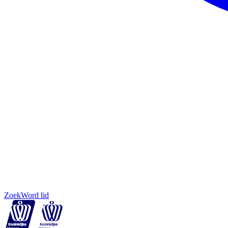
Zoek
Word lid