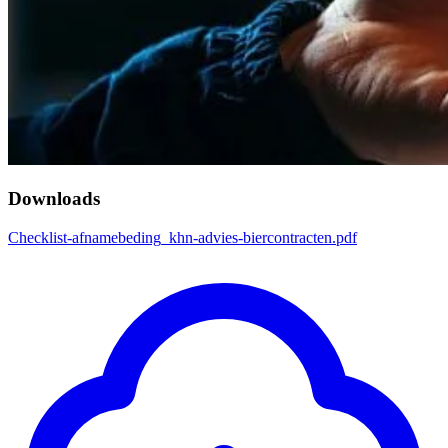
Downloads
Checklist-afnamebeding_khn-advies-biercontracten.pdf