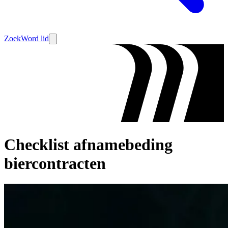
Zoek
Word lid
Checklist afnamebeding
biercontracten