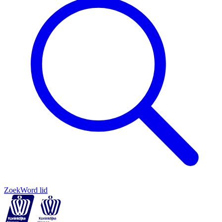
Zoek
Word lid