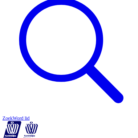
Zoek
Word lid