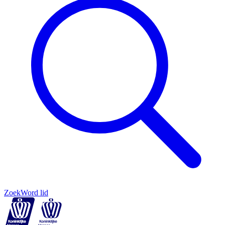
Zoek
Word lid